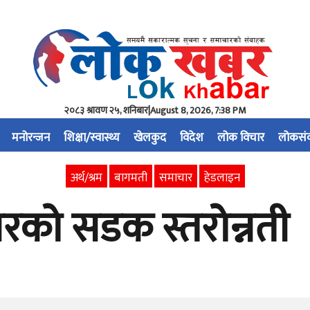
२०८३ श्रावण २५, शनिबार
|
August 8, 2026, 7:38 PM
मनोरन्जन
शिक्षा/स्वास्थ्य
खेलकुद
विदेश
लोक विचार
लोकसं
अर्थ/श्रम
बागमती
समाचार
हेडलाइन
रको सडक स्तरोन्नती