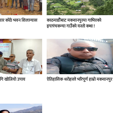
चार कोठे भवन शिलान्यास
काठमाडौंबाट मकवानपुरमा गाभिएको
इपापंचकन्या गाउँको यस्तो कथा !
 लागि खोजियो उपाय
ऐतिहासिक धरोहरले भरिपूर्ण हाम्रो मकवानपुर