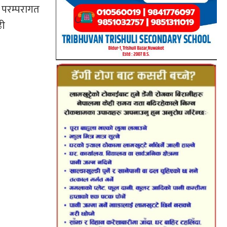
ा परम्परागत
ढी