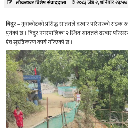
२०८३ जेष्ठ २, शनिबार २३:५७
लोकखवर विशेष संवाददाता
बिदुर
– नुवाकोटको प्रसिद्ध साततले दरबार परिसरको सडक स्त
पुगेको छ । बिदुर नगरपालिका २ स्थित साततले दरबार परिसरसहित
एंव सुदृढिकरण कार्य गरिएको छ ।