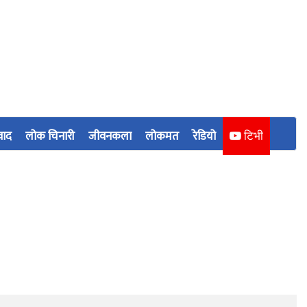
वाद
लोक चिनारी
जीवनकला
लोकमत
रेडियो
टिभी