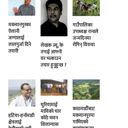
मकवानपुरका
गाउँपालिका
ऐलानी
उपाध्यक्ष रानाले
जग्गालाई
जन्मदिनमा
लालपुर्जा दिने
रोपिन् विरुवा
लेखक ज्यू, के
तयारी
तपाई आफ्नो
घर भत्काउन
तयार हुनुहुन्छ ?
चुरियामाई
काठमाडौंबाट
माविको चार
मकवानपुरमा
हटिया-हर्नामाडी
कोठे भवन
गाभिएको
क्षेत्रलाई
शिलान्यास