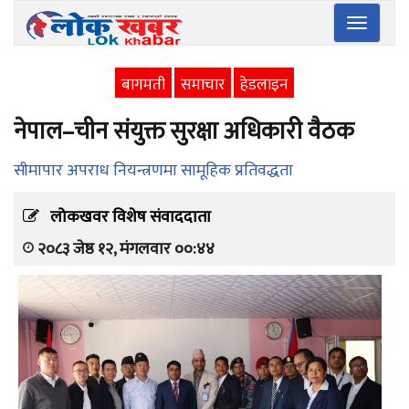
Toggle
navigatio
बागमती
समाचार
हेडलाइन
नेपाल–चीन संयुक्त सुरक्षा अधिकारी वैठक
सीमापार अपराध नियन्त्रणमा सामूहिक प्रतिवद्धता
लोकखवर विशेष संवाददाता
२०८३ जेष्ठ १२, मंगलवार ००:४४