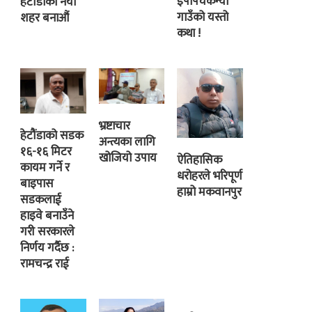
इपापंचकन्या
हेटौंडाको नयाँ
गाउँको यस्तो
शहर बनाऔं
कथा !
भ्रष्टाचार
हेटौंडाको सडक
अन्त्यका लागि
१६-१६ मिटर
खोजियो उपाय
ऐतिहासिक
कायम गर्ने र
धरोहरले भरिपूर्ण
बाइपास
हाम्रो मकवानपुर
सडकलाई
हाइवे बनाउँने
गरी सरकारले
निर्णय गर्दैछ :
रामचन्द्र राई