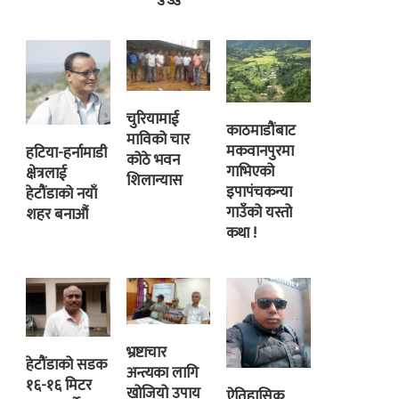
चुरियामाई
काठमाडौंबाट
माविको चार
मकवानपुरमा
हटिया-हर्नामाडी
कोठे भवन
गाभिएको
क्षेत्रलाई
शिलान्यास
इपापंचकन्या
हेटौंडाको नयाँ
गाउँको यस्तो
शहर बनाऔं
कथा !
भ्रष्टाचार
हेटौंडाको सडक
अन्त्यका लागि
१६-१६ मिटर
खोजियो उपाय
ऐतिहासिक