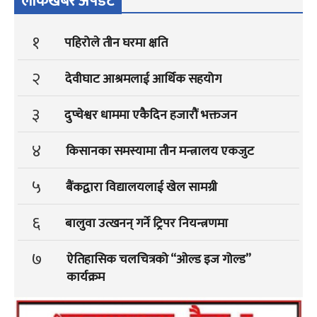
लोकखबर अपडेट
१
पहिरोले तीन घरमा क्षति
२
देवीघाट आश्रमलाई आर्थिक सहयोग
३
दुप्चेश्वर धाममा एकैदिन हजारौं भक्तजन
४
किसानका समस्यामा तीन मन्त्रालय एकजुट
५
बैंकद्वारा विद्यालयलाई खेल सामग्री
६
बालुवा उत्खनन् गर्ने ट्रिपर नियन्त्रणमा
७
ऐतिहासिक चलचित्रको “ओल्ड इज गोल्ड”
कार्यक्रम