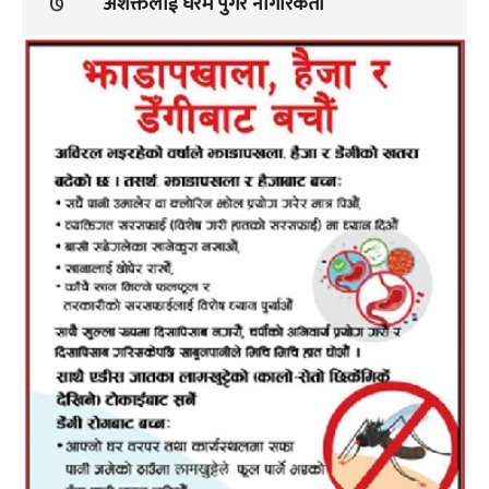
७
अशक्तलाई घरमै पुगेर नागरिकता