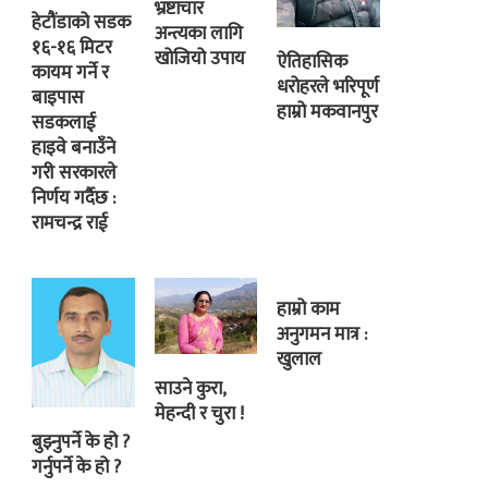
भ्रष्टाचार
हेटौंडाको सडक
अन्त्यका लागि
१६-१६ मिटर
खोजियो उपाय
ऐतिहासिक
कायम गर्ने र
धरोहरले भरिपूर्ण
बाइपास
हाम्रो मकवानपुर
सडकलाई
हाइवे बनाउँने
गरी सरकारले
निर्णय गर्दैछ :
रामचन्द्र राई
हाम्रो काम
अनुगमन मात्र :
खुलाल
साउने कुरा,
मेहन्दी र चुरा !
बुझ्नुपर्ने के हो ?
गर्नुपर्ने के हो ?