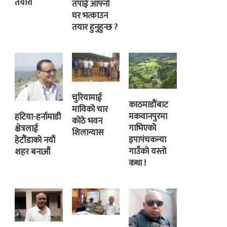
तयारी
तपाई आफ्नो
घर भत्काउन
तयार हुनुहुन्छ ?
चुरियामाई
काठमाडौंबाट
माविको चार
मकवानपुरमा
हटिया-हर्नामाडी
कोठे भवन
गाभिएको
क्षेत्रलाई
शिलान्यास
इपापंचकन्या
हेटौंडाको नयाँ
गाउँको यस्तो
शहर बनाऔं
कथा !