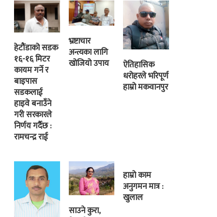
भ्रष्टाचार
हेटौंडाको सडक
अन्त्यका लागि
१६-१६ मिटर
खोजियो उपाय
ऐतिहासिक
कायम गर्ने र
धरोहरले भरिपूर्ण
बाइपास
हाम्रो मकवानपुर
सडकलाई
हाइवे बनाउँने
गरी सरकारले
निर्णय गर्दैछ :
रामचन्द्र राई
हाम्रो काम
अनुगमन मात्र :
खुलाल
साउने कुरा,