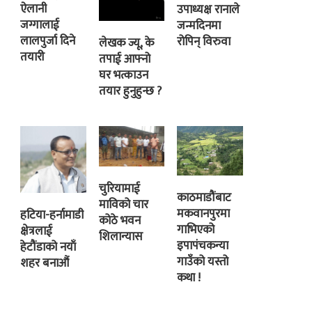
ऐलानी
उपाध्यक्ष रानाले
जग्गालाई
जन्मदिनमा
लालपुर्जा दिने
रोपिन् विरुवा
लेखक ज्यू, के
तयारी
तपाई आफ्नो
घर भत्काउन
तयार हुनुहुन्छ ?
चुरियामाई
काठमाडौंबाट
माविको चार
मकवानपुरमा
हटिया-हर्नामाडी
कोठे भवन
गाभिएको
क्षेत्रलाई
शिलान्यास
इपापंचकन्या
हेटौंडाको नयाँ
गाउँको यस्तो
शहर बनाऔं
कथा !