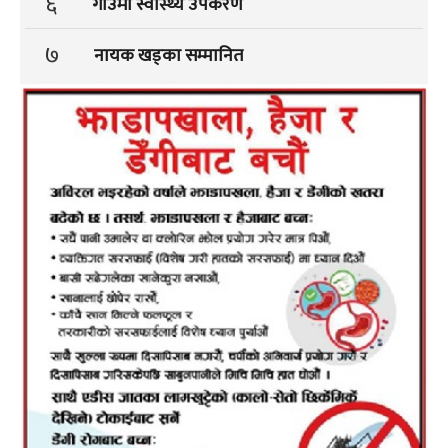
६
गाउंमा स्वास्थ्य उपकरण
७
नायक खड्का सम्मानित