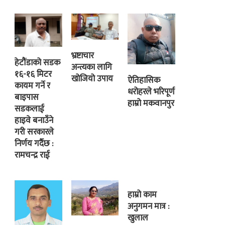
भ्रष्टाचार
हेटौंडाको सडक
अन्त्यका लागि
१६-१६ मिटर
खोजियो उपाय
ऐतिहासिक
कायम गर्ने र
धरोहरले भरिपूर्ण
बाइपास
हाम्रो मकवानपुर
सडकलाई
हाइवे बनाउँने
गरी सरकारले
निर्णय गर्दैछ :
रामचन्द्र राई
हाम्रो काम
अनुगमन मात्र :
खुलाल