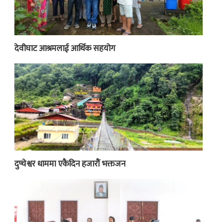
देवीघाट आश्रमलाई आर्थिक सहयोग
दुप्चेश्वर धाममा एकैदिन हजारौं भक्तजन