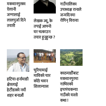
मकवानपुरका
गाउँपालिका
ऐलानी
उपाध्यक्ष रानाले
जग्गालाई
जन्मदिनमा
लालपुर्जा दिने
रोपिन् विरुवा
लेखक ज्यू, के
तयारी
तपाई आफ्नो
घर भत्काउन
तयार हुनुहुन्छ ?
चुरियामाई
काठमाडौंबाट
माविको चार
मकवानपुरमा
हटिया-हर्नामाडी
कोठे भवन
गाभिएको
क्षेत्रलाई
शिलान्यास
इपापंचकन्या
हेटौंडाको नयाँ
गाउँको यस्तो
शहर बनाऔं
कथा !