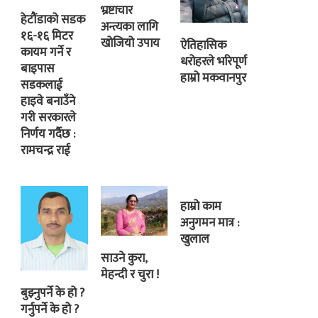
भ्रष्टाचार
हेटौंडाको सडक
अन्त्यका लागि
१६-१६ मिटर
खोजियो उपाय
ऐतिहासिक
कायम गर्ने र
धरोहरले भरिपूर्ण
बाइपास
हाम्रो मकवानपुर
सडकलाई
हाइवे बनाउँने
गरी सरकारले
निर्णय गर्दैछ :
रामचन्द्र राई
हाम्रो काम
अनुगमन मात्र :
खुलाल
साउने कुरा,
मेहन्दी र चुरा !
बुझ्नुपर्ने के हो ?
गर्नुपर्ने के हो ?