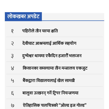
लोकखबर अपडेट
१
पहिरोले तीन घरमा क्षति
२
देवीघाट आश्रमलाई आर्थिक सहयोग
३
दुप्चेश्वर धाममा एकैदिन हजारौं भक्तजन
४
किसानका समस्यामा तीन मन्त्रालय एकजुट
५
बैंकद्वारा विद्यालयलाई खेल सामग्री
६
बालुवा उत्खनन् गर्ने ट्रिपर नियन्त्रणमा
७
ऐतिहासिक चलचित्रको “ओल्ड इज गोल्ड”