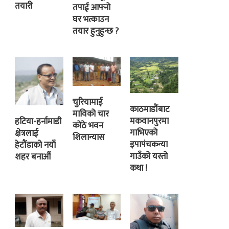
तयारी
तपाई आफ्नो
घर भत्काउन
तयार हुनुहुन्छ ?
चुरियामाई
काठमाडौंबाट
माविको चार
मकवानपुरमा
हटिया-हर्नामाडी
कोठे भवन
गाभिएको
क्षेत्रलाई
शिलान्यास
इपापंचकन्या
हेटौंडाको नयाँ
गाउँको यस्तो
शहर बनाऔं
कथा !