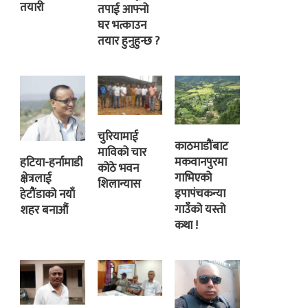
तयारी
तपाई आफ्नो
घर भत्काउन
तयार हुनुहुन्छ ?
चुरियामाई
काठमाडौंबाट
माविको चार
मकवानपुरमा
हटिया-हर्नामाडी
कोठे भवन
गाभिएको
क्षेत्रलाई
शिलान्यास
इपापंचकन्या
हेटौंडाको नयाँ
गाउँको यस्तो
शहर बनाऔं
कथा !