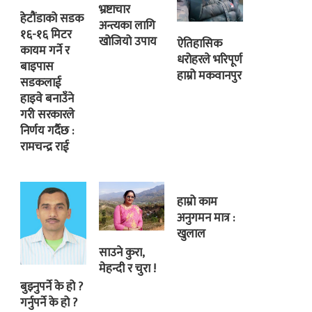
भ्रष्टाचार
हेटौंडाको सडक
अन्त्यका लागि
१६-१६ मिटर
खोजियो उपाय
ऐतिहासिक
कायम गर्ने र
धरोहरले भरिपूर्ण
बाइपास
हाम्रो मकवानपुर
सडकलाई
हाइवे बनाउँने
गरी सरकारले
निर्णय गर्दैछ :
रामचन्द्र राई
हाम्रो काम
अनुगमन मात्र :
खुलाल
साउने कुरा,
मेहन्दी र चुरा !
बुझ्नुपर्ने के हो ?
गर्नुपर्ने के हो ?