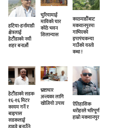
चुरियामाई
काठमाडौंबाट
माविको चार
मकवानपुरमा
हटिया-हर्नामाडी
कोठे भवन
गाभिएको
क्षेत्रलाई
शिलान्यास
इपापंचकन्या
हेटौंडाको नयाँ
गाउँको यस्तो
शहर बनाऔं
कथा !
भ्रष्टाचार
हेटौंडाको सडक
अन्त्यका लागि
१६-१६ मिटर
खोजियो उपाय
ऐतिहासिक
कायम गर्ने र
धरोहरले भरिपूर्ण
बाइपास
हाम्रो मकवानपुर
सडकलाई
हाइवे बनाउँने