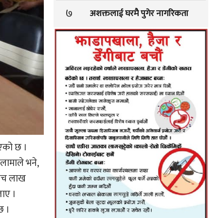
७
अशक्तलाई घरमै पुगेर नागरिकता
िएको छ ।
ामाले भने,
ाँच लाख
ताए ।
छ ।