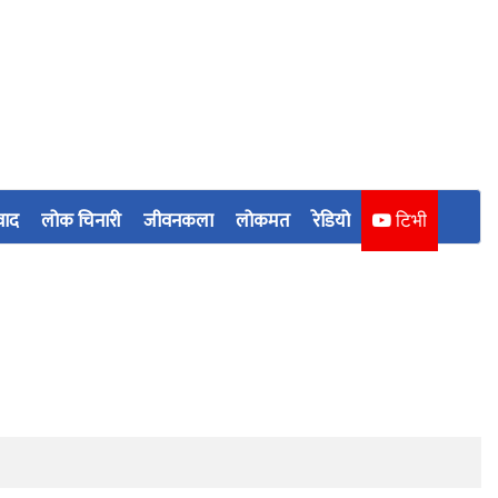
वाद
लोक चिनारी
जीवनकला
लोकमत
रेडियो
टिभी