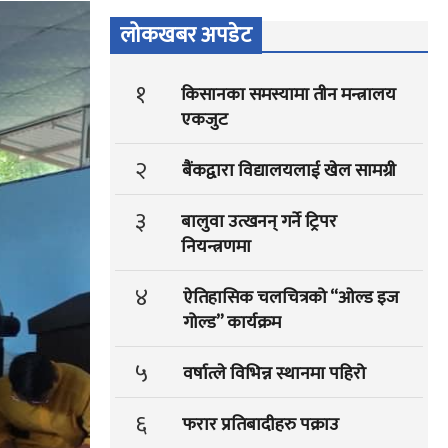
लोकखबर अपडेट
१
किसानका समस्यामा तीन मन्त्रालय
एकजुट
२
बैंकद्वारा विद्यालयलाई खेल सामग्री
३
बालुवा उत्खनन् गर्ने ट्रिपर
नियन्त्रणमा
४
ऐतिहासिक चलचित्रको “ओल्ड इज
गोल्ड” कार्यक्रम
५
वर्षात्ले विभिन्न स्थानमा पहिरो
६
फरार प्रतिबादीहरु पक्राउ