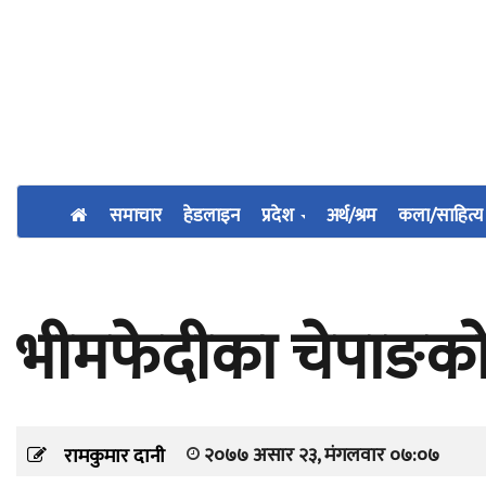
समाचार
हेडलाइन
प्रदेश
अर्थ/श्रम
कला/साहित्य
भीमफेदीका चेपाङको स
२०७७ असार २३, मंगलवार ०७:०७
रामकुमार दानी