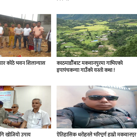
चार कोठे भवन शिलान्यास
काठमाडौंबाट मकवानपुरमा गाभिएको
इपापंचकन्या गाउँको यस्तो कथा !
 लागि खोजियो उपाय
ऐतिहासिक धरोहरले भरिपूर्ण हाम्रो मकवानपुर