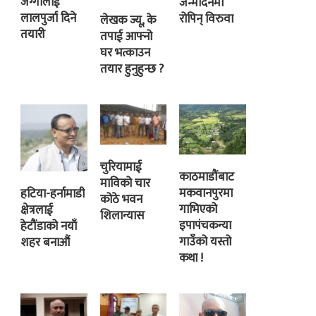
जग्गालाई
जन्मदिनमा
लालपुर्जा दिने
रोपिन् विरुवा
लेखक ज्यू, के
तयारी
तपाई आफ्नो
घर भत्काउन
तयार हुनुहुन्छ ?
चुरियामाई
काठमाडौंबाट
माविको चार
मकवानपुरमा
हटिया-हर्नामाडी
कोठे भवन
गाभिएको
क्षेत्रलाई
शिलान्यास
इपापंचकन्या
हेटौंडाको नयाँ
गाउँको यस्तो
शहर बनाऔं
कथा !