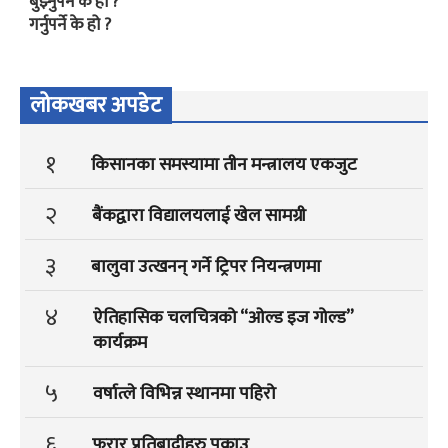
बुझ्नुपर्ने के हो ?
गर्नुपर्ने के हो ?
लोकखबर अपडेट
१
किसानका समस्यामा तीन मन्त्रालय एकजुट
२
बैंकद्वारा विद्यालयलाई खेल सामग्री
३
बालुवा उत्खनन् गर्ने ट्रिपर नियन्त्रणमा
४
ऐतिहासिक चलचित्रको “ओल्ड इज गोल्ड”
कार्यक्रम
५
वर्षात्ले विभिन्न स्थानमा पहिरो
६
फरार प्रतिबादीहरु पक्राउ