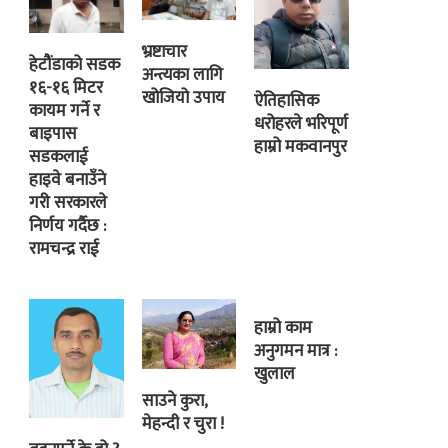
भ्रष्टाचार
हेटौंडाको सडक
अन्त्यका लागि
१६-१६ मिटर
खोजियो उपाय
ऐतिहासिक
कायम गर्ने र
धरोहरले भरिपूर्ण
बाइपास
हाम्रो मकवानपुर
सडकलाई
हाइवे बनाउँने
गरी सरकारले
निर्णय गर्दैछ :
रामचन्द्र राई
हाम्रो काम
अनुगमन मात्र :
खुलाल
साउने कुरा,
मेहन्दी र चुरा !