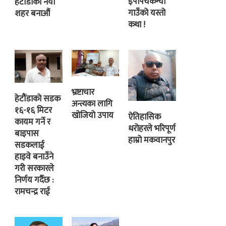
इपापंचकन्या
हेटौंडाको नयाँ
गाउँको यस्तो
शहर बनाऔं
कथा !
भ्रष्टाचार
हेटौंडाको सडक
अन्त्यका लागि
१६-१६ मिटर
खोजियो उपाय
ऐतिहासिक
कायम गर्ने र
धरोहरले भरिपूर्ण
बाइपास
हाम्रो मकवानपुर
सडकलाई
हाइवे बनाउँने
गरी सरकारले
निर्णय गर्दैछ :
रामचन्द्र राई