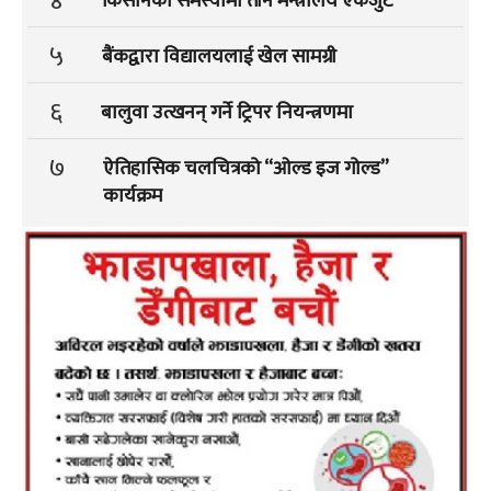
४
किसानका समस्यामा तीन मन्त्रालय एकजुट
५
बैंकद्वारा विद्यालयलाई खेल सामग्री
६
बालुवा उत्खनन् गर्ने ट्रिपर नियन्त्रणमा
७
ऐतिहासिक चलचित्रको “ओल्ड इज गोल्ड”
कार्यक्रम