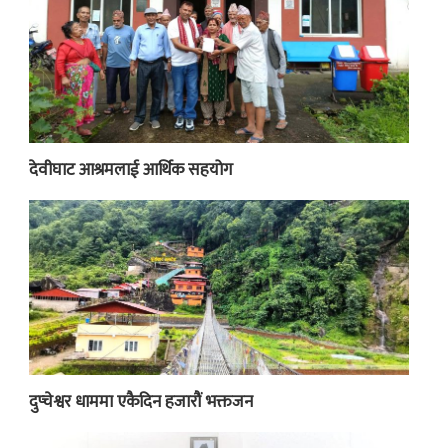
देवीघाट आश्रमलाई आर्थिक सहयोग
दुप्चेश्वर धाममा एकैदिन हजारौं भक्तजन