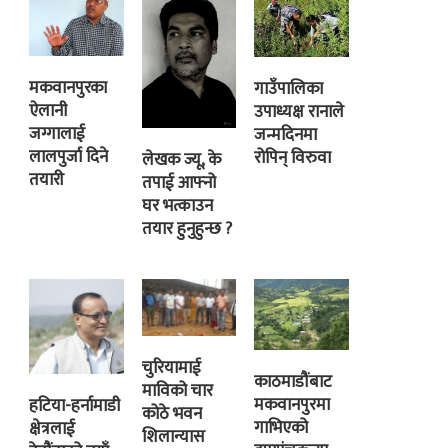
मकवानपुरका
गाउँपालिका
ऐलानी
उपाध्यक्ष रानाले
जग्गालाई
जन्मदिनमा
लालपुर्जा दिने
रोपिन् विरुवा
लेखक ज्यू, के
तयारी
तपाई आफ्नो
घर भत्काउन
तयार हुनुहुन्छ ?
चुरियामाई
काठमाडौंबाट
माविको चार
मकवानपुरमा
हटिया-हर्नामाडी
कोठे भवन
गाभिएको
क्षेत्रलाई
शिलान्यास