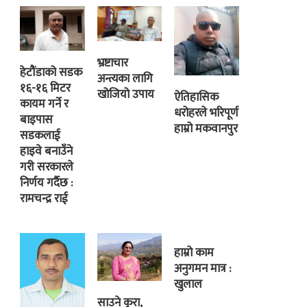
भ्रष्टाचार
हेटौंडाको सडक
अन्त्यका लागि
१६-१६ मिटर
खोजियो उपाय
ऐतिहासिक
कायम गर्ने र
धरोहरले भरिपूर्ण
बाइपास
हाम्रो मकवानपुर
सडकलाई
हाइवे बनाउँने
गरी सरकारले
निर्णय गर्दैछ :
रामचन्द्र राई
हाम्रो काम
अनुगमन मात्र :
खुलाल
साउने कुरा,