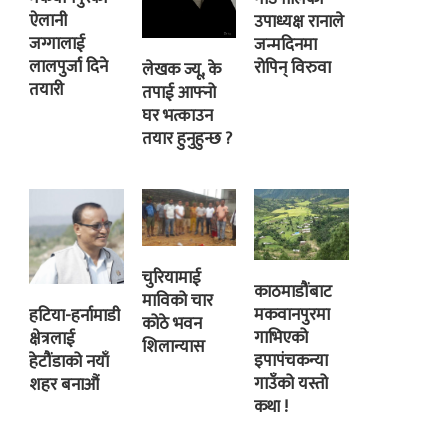
ऐलानी
उपाध्यक्ष रानाले
जग्गालाई
जन्मदिनमा
लालपुर्जा दिने
रोपिन् विरुवा
लेखक ज्यू, के
तयारी
तपाई आफ्नो
घर भत्काउन
तयार हुनुहुन्छ ?
चुरियामाई
काठमाडौंबाट
माविको चार
मकवानपुरमा
हटिया-हर्नामाडी
कोठे भवन
गाभिएको
क्षेत्रलाई
शिलान्यास
इपापंचकन्या
हेटौंडाको नयाँ
गाउँको यस्तो
शहर बनाऔं
कथा !