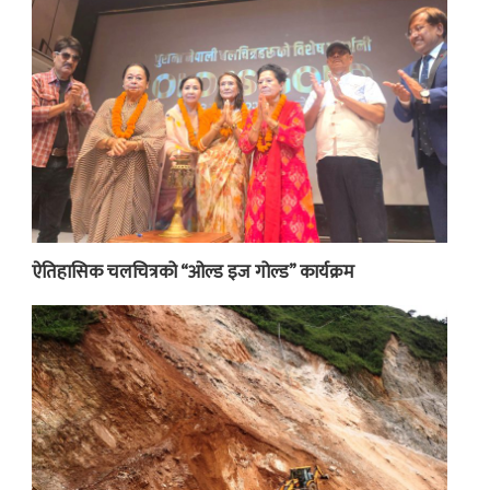
ऐतिहासिक चलचित्रको “ओल्ड इज गोल्ड” कार्यक्रम