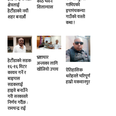
कोठे भवन
गाभिएको
क्षेत्रलाई
शिलान्यास
इपापंचकन्या
हेटौंडाको नयाँ
गाउँको यस्तो
शहर बनाऔं
कथा !
भ्रष्टाचार
हेटौंडाको सडक
अन्त्यका लागि
१६-१६ मिटर
खोजियो उपाय
ऐतिहासिक
कायम गर्ने र
धरोहरले भरिपूर्ण
बाइपास
हाम्रो मकवानपुर
सडकलाई
हाइवे बनाउँने
गरी सरकारले
निर्णय गर्दैछ :
रामचन्द्र राई