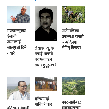
मकवानपुरका
गाउँपालिका
ऐलानी
उपाध्यक्ष रानाले
जग्गालाई
जन्मदिनमा
लालपुर्जा दिने
रोपिन् विरुवा
लेखक ज्यू, के
तयारी
तपाई आफ्नो
घर भत्काउन
तयार हुनुहुन्छ ?
चुरियामाई
काठमाडौंबाट
माविको चार
मकवानपुरमा
हटिया-हर्नामाडी