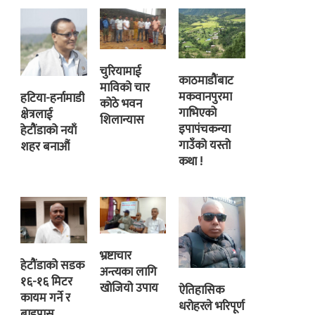
चुरियामाई
काठमाडौंबाट
माविको चार
मकवानपुरमा
हटिया-हर्नामाडी
कोठे भवन
गाभिएको
क्षेत्रलाई
शिलान्यास
इपापंचकन्या
हेटौंडाको नयाँ
गाउँको यस्तो
शहर बनाऔं
कथा !
भ्रष्टाचार
हेटौंडाको सडक
अन्त्यका लागि
१६-१६ मिटर
खोजियो उपाय
ऐतिहासिक
कायम गर्ने र
धरोहरले भरिपूर्ण
बाइपास