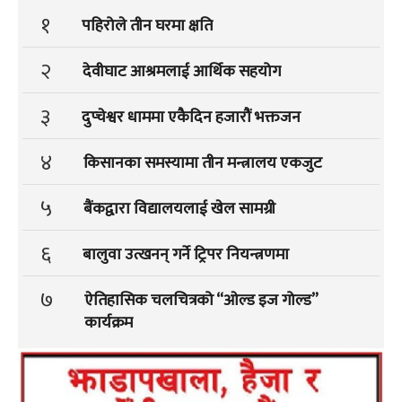
१
पहिरोले तीन घरमा क्षति
२
देवीघाट आश्रमलाई आर्थिक सहयोग
३
दुप्चेश्वर धाममा एकैदिन हजारौं भक्तजन
४
किसानका समस्यामा तीन मन्त्रालय एकजुट
५
बैंकद्वारा विद्यालयलाई खेल सामग्री
६
बालुवा उत्खनन् गर्ने ट्रिपर नियन्त्रणमा
७
ऐतिहासिक चलचित्रको “ओल्ड इज गोल्ड”
कार्यक्रम