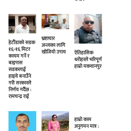
भ्रष्टाचार
हेटौंडाको सडक
अन्त्यका लागि
१६-१६ मिटर
खोजियो उपाय
ऐतिहासिक
कायम गर्ने र
धरोहरले भरिपूर्ण
बाइपास
हाम्रो मकवानपुर
सडकलाई
हाइवे बनाउँने
गरी सरकारले
निर्णय गर्दैछ :
रामचन्द्र राई
हाम्रो काम
अनुगमन मात्र :