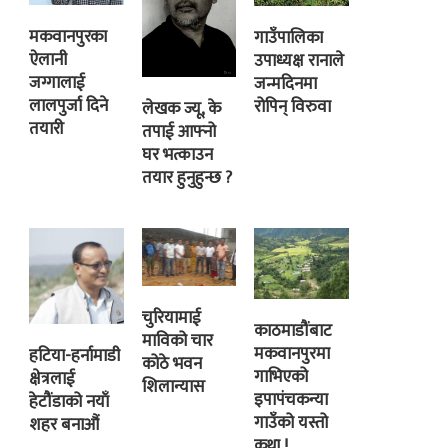
मकवानपुरका
गाउँपालिका
ऐलानी
उपाध्यक्ष रानाले
जग्गालाई
जन्मदिनमा
लालपुर्जा दिने
रोपिन् विरुवा
लेखक ज्यू, के
तयारी
तपाई आफ्नो
घर भत्काउन
तयार हुनुहुन्छ ?
चुरियामाई
काठमाडौंबाट
माविको चार
मकवानपुरमा
हटिया-हर्नामाडी
कोठे भवन
गाभिएको
क्षेत्रलाई
शिलान्यास
इपापंचकन्या
हेटौंडाको नयाँ
गाउँको यस्तो
शहर बनाऔं
कथा !