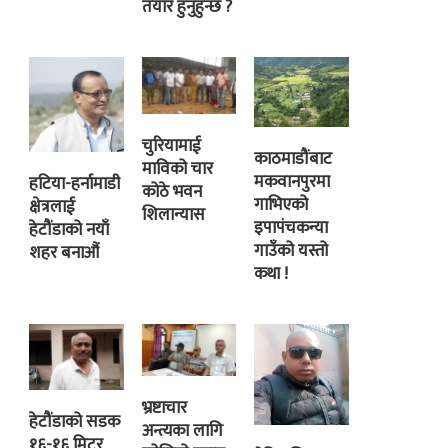
तयार हुनुहुन्छ ?
चुरियामाई
काठमाडौंबाट
माविको चार
मकवानपुरमा
हटिया-हर्नामाडी
कोठे भवन
गाभिएको
क्षेत्रलाई
शिलान्यास
इपापंचकन्या
हेटौंडाको नयाँ
गाउँको यस्तो
शहर बनाऔं
कथा !
भ्रष्टाचार
हेटौंडाको सडक
अन्त्यका लागि
१६-१६ मिटर