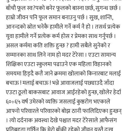
बाँचौ फूल स्व?पको बनेर फूलको बास्ना छर्छ, सुगन्ध छर्छ ।
हाम्रो जीवन पनि फूल समान बनाउनु पर्छ । सुख, शान्ति,
आनन्दको स्रोत भनेकै हामीले गर्ने कर्म नै हो । तसर्थ प्रत्येक
युवा हामीले गर्ने प्रत्येक कर्म होस र प्रेमका साथ गर्नुपर्छ ।
असल कर्ममा कति शक्ति हुन्छ ? हामी सबैले सुनेको र
सम्मानका साथ लिने नाम हो मदर टेरेसा । एउटा सामान्य
शिक्षिका एउटा स्कुलमा पढाउने एक महिला विहानको
समयमा हिड्दै कतै जाने क्रममा खोलाको किनारबाट मलाई
बचाऊ ! मलाई बचाऊ ! भन्ने आवाजलाई पछ्याउदै जाँदा
एउटा ठूलो बाकसबाट आवाज आईरहेको हुन्छ, खोलेर हेर्दा
६०÷६५ वर्ष उमेरको व्यक्ति जसलाई कुष्ठरोग भएकाले
आफ्नो परिवारले परिवारको बोझ ठानी फालिदिएका हुन्छन्
। त्यो दर्दनाक अवस्था देखे पश्चात मदर टेरेसाले आफैसंग
प्रतिबद्दता गर्छिन् कि मेरो बाँकी रहेको जीवन यस्तै दुःख