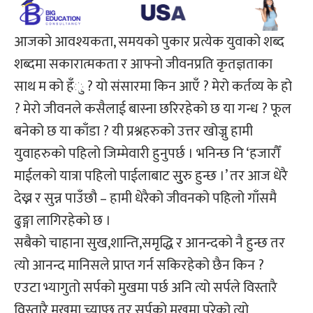
आजको आवश्यकता, समयको पुकार प्रत्येक युवाको शब्द
शब्दमा सकारात्मकता र आफ्नो जीवनप्रति कृतज्ञताका
साथ म को हँु ? यो संसारमा किन आएँ ? मेरो कर्तव्य के हो
? मेरो जीवनले कसैलाई बास्ना छरिरहेको छ या गन्ध ? फूल
बनेको छ या काँडा ? यी प्रश्नहरुको उत्तर खोज्नु हामी
युवाहरुको पहिलो जिम्मेवारी हुनुपर्छ । भनिन्छ नि ‘हजारौँ
माईलको यात्रा पहिलो पाईलाबाट सुुरु हुन्छ ।’ तर आज धेरै
देख्न र सुन्न पाउँछौ – हामी धेरैको जीवनको पहिलो गाँसमै
ढुङ्गा लागिरहेको छ ।
सबैको चाहाना सुख,शान्ति,समृद्धि र आनन्दको नै हुन्छ तर
त्यो आनन्द मानिसले प्राप्त गर्न सकिरहेको छैन किन ?
एउटा भ्यागुतो सर्पको मुखमा पर्छ अनि त्यो सर्पले विस्तारै
विस्तारै मुखमा च्याप्छ तर सर्पको मुखमा परेको त्यो