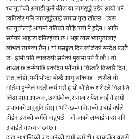
भ्यागुतोको अगाडी कुनै कीरा या लामखुट्टे उडेर आयो भने
त्यतिखेर पनि लामखुट्टेलाई समात्न मुख खोल्छ । त्यस
भ्यागुतोलाई आफ्नो गतिको चाँहि पत्तो नै हुदैन । आफै
सर्पको आहारा बनिरहेको छ । अझ त्यस भ्यागुतोलाई
लोभले छोडेको छैन् । यो प्रसङ्गले दिन खोजेको सन्देश एउटै
छ– हामी पनि कालरुपी सर्पको मुखमा पर्ने नै छौ । यो
शाश्वत छ जन्मेपछि एकदिन मर्नैपर्छ । विस्तारै विस्तारै दिन,
रात, जाँडो, गर्मी भोग्दा भोग्दै आयु सकिन्छ । त्यसैले यो
धर्तिमा हुन्जेल यस्तो कर्म गरौ हाम्रो भौतिक शरीरले विश्रान्ति
लिँदा हाम्रा आफन्त, छरछिमेक, समाज र पेशालाई नै हाम्रो
अभावको अनुभुति होस् । भनिन्छ–मानिसको उचाई वर्षले
होईन उसको कर्मले नाप्नुपर्छ । जीवनको लम्बाई भन्दा पनि
उचाईले महत्व राख्दछ ।
दुःख,अशान्तिको जड भनेको हाम्रो कर्म हो । बाचुन्जेल यसरी