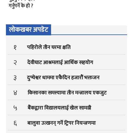
गर्नुपर्ने के हो ?
लोकखबर अपडेट
१
पहिरोले तीन घरमा क्षति
२
देवीघाट आश्रमलाई आर्थिक सहयोग
३
दुप्चेश्वर धाममा एकैदिन हजारौं भक्तजन
४
किसानका समस्यामा तीन मन्त्रालय एकजुट
५
बैंकद्वारा विद्यालयलाई खेल सामग्री
६
बालुवा उत्खनन् गर्ने ट्रिपर नियन्त्रणमा