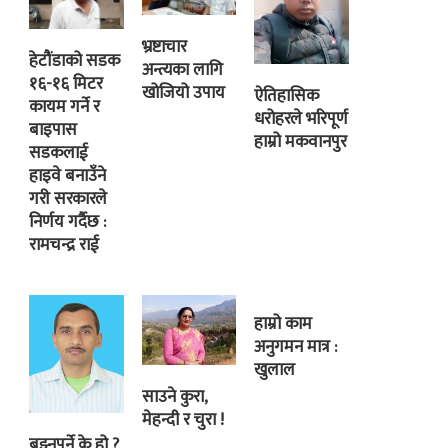
भ्रष्टाचार
हेटौंडाको सडक
अन्त्यका लागि
१६-१६ मिटर
खोजियो उपाय
ऐतिहासिक
कायम गर्ने र
धरोहरले भरिपूर्ण
बाइपास
हाम्रो मकवानपुर
सडकलाई
हाइवे बनाउँने
गरी सरकारले
निर्णय गर्दैछ :
रामचन्द्र राई
हाम्रो काम
अनुगमन मात्र :
खुलाल
साउने कुरा,
मेहन्दी र चुरा !
बुझ्नुपर्ने के हो ?