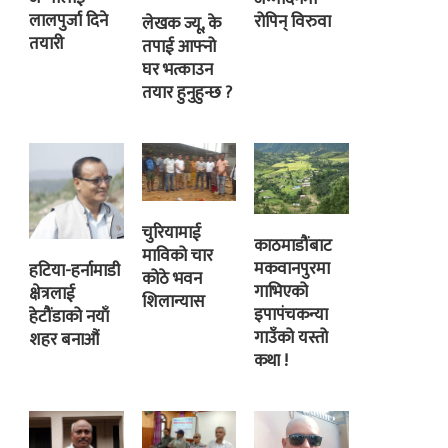
लालपुर्जा दिने
रोपिन् विरुवा
लेखक ज्यू, के
तयारी
तपाई आफ्नो
घर भत्काउन
तयार हुनुहुन्छ ?
चुरियामाई
काठमाडौंबाट
माविको चार
मकवानपुरमा
हटिया-हर्नामाडी
कोठे भवन
गाभिएको
क्षेत्रलाई
शिलान्यास
इपापंचकन्या
हेटौंडाको नयाँ
गाउँको यस्तो
शहर बनाऔं
कथा !