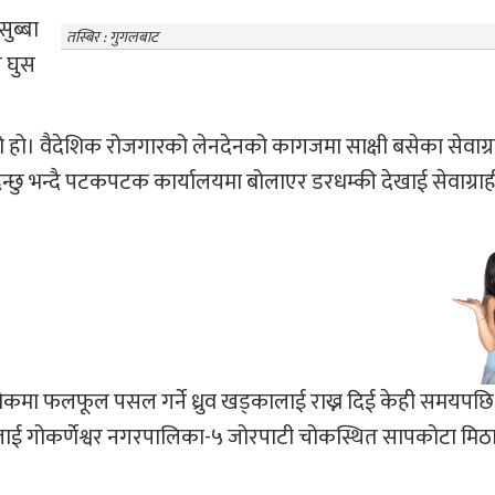
ुब्बा
तस्बिर : गुगलबाट
 घुस
ो। वैदेशिक रोजगारको लेनदेनको कागजमा साक्षी बसेका सेवाग्
िदिन्छु भन्दै पटकपटक कार्यालयमा बोलाएर डरधम्की देखाई सेवाग्रा
चोकमा फलफूल पसल गर्ने ध्रुव खड्कालाई राख्न दिई केही समयपछि
ालाई गोकर्णेश्वर नगरपालिका-५ जोरपाटी चोकस्थित सापकोटा मिठ