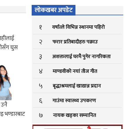
लोकखबर अपडेट
१
वर्षात्ले विभिन्न स्थानमा पहिरो
राहीलाई
२
फरार प्रतिबादीहरु पक्राउ
हीसँग घुस
३
अशक्तलाई घरमै पुगेर नागरिकता
४
माण्डवीको नयां तीज गीत
५
बृद्धाश्रमलाई खाद्यान्न प्रदान
६
गाउंमा स्वास्थ्य उपकरण
 उनै
ाइ भण्डारबाट
७
नायक खड्का सम्मानित