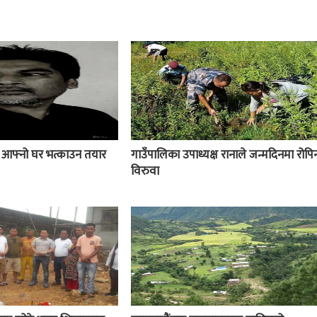
ई आफ्नो घर भत्काउन तयार
गाउँपालिका उपाध्यक्ष रानाले जन्मदिनमा रोपिन
विरुवा