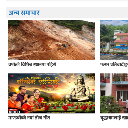
अन्य समाचार
वर्षात्ले विभिन्न स्थानमा पहिरो
फरार प्रतिबादीहर
माण्डवीको नयां तीज गीत
बृद्धाश्रमलाई खाद्य