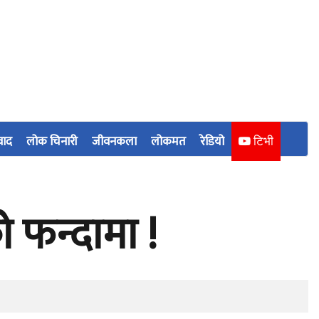
वाद
लोक चिनारी
जीवनकला
लोकमत
रेडियो
टिभी
 फन्दामा !