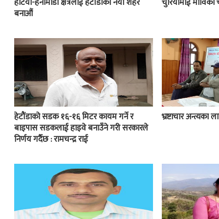
हटिया-हर्नामाडी क्षेत्रलाई हेटौंडाको नयाँ शहर
चुरियामाई माविको 
बनाऔं
हेटौंडाको सडक १६-१६ मिटर कायम गर्ने र
भ्रष्टाचार अन्त्यका
बाइपास सडकलाई हाइवे बनाउँने गरी सरकारले
निर्णय गर्दैछ : रामचन्द्र राई