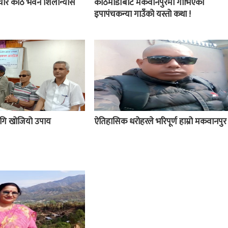
चार कोठे भवन शिलान्यास
काठमाडौंबाट मकवानपुरमा गाभिएको
इपापंचकन्या गाउँको यस्तो कथा !
 लागि खोजियो उपाय
ऐतिहासिक धरोहरले भरिपूर्ण हाम्रो मकवानपुर