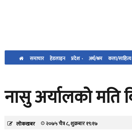
समाचार
हेडलाइन
प्रदेश
अर्थ/श्रम
कला/साहित्य
नासु अर्यालको मति ब
२०७५ चैत्र ८, शुक्रबार १९:१७
लोकखबर