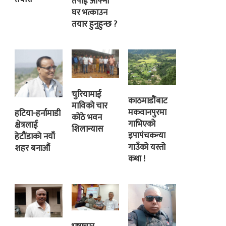
तपाई आफ्नो
घर भत्काउन
तयार हुनुहुन्छ ?
चुरियामाई
काठमाडौंबाट
माविको चार
मकवानपुरमा
हटिया-हर्नामाडी
कोठे भवन
गाभिएको
क्षेत्रलाई
शिलान्यास
इपापंचकन्या
हेटौंडाको नयाँ
गाउँको यस्तो
शहर बनाऔं
कथा !