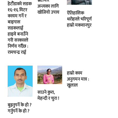
भ्रष्टाचार
हेटौंडाको सडक
अन्त्यका लागि
१६-१६ मिटर
खोजियो उपाय
ऐतिहासिक
कायम गर्ने र
धरोहरले भरिपूर्ण
बाइपास
हाम्रो मकवानपुर
सडकलाई
हाइवे बनाउँने
गरी सरकारले
निर्णय गर्दैछ :
रामचन्द्र राई
हाम्रो काम
अनुगमन मात्र :
खुलाल
साउने कुरा,
मेहन्दी र चुरा !
बुझ्नुपर्ने के हो ?
गर्नुपर्ने के हो ?