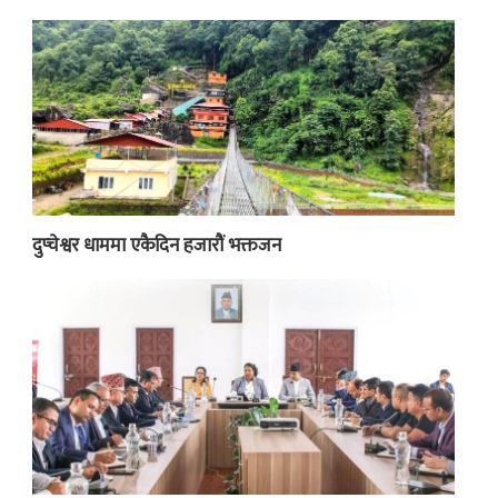
दुप्चेश्वर धाममा एकैदिन हजारौं भक्तजन