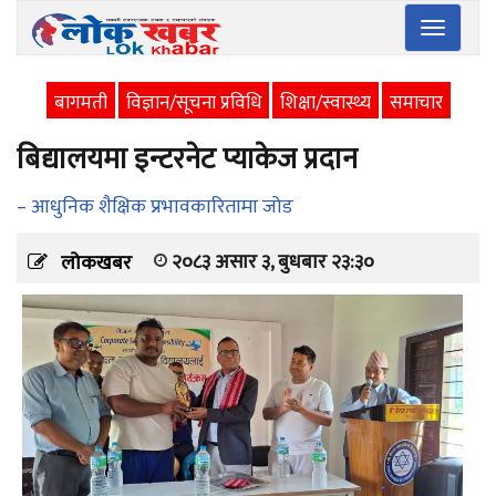
Toggle
navigatio
बागमती
विज्ञान/सूचना प्रविधि
शिक्षा/स्वास्थ्य
समाचार
बिद्यालयमा इन्टरनेट प्याकेज प्रदान
– आधुनिक शैक्षिक प्रभावकारितामा जोड
२०८३ असार ३, बुधबार २३:३०
लोकखबर