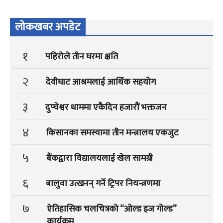
लोकखबर अपडेट
१
पहिरोले तीन घरमा क्षति
२
देवीघाट आश्रमलाई आर्थिक सहयोग
३
दुप्चेश्वर धाममा एकैदिन हजारौं भक्तजन
४
किसानका समस्यामा तीन मन्त्रालय एकजुट
५
बैंकद्वारा विद्यालयलाई खेल सामग्री
६
बालुवा उत्खनन् गर्ने ट्रिपर नियन्त्रणमा
७
ऐतिहासिक चलचित्रको “ओल्ड इज गोल्ड”
कार्यक्रम