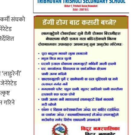
रकर्मी संघको
ेरेटेड
र्देशित
‘लाहुरेनी’
जेनेरेटेड
्कृष्ट
दान गरिने