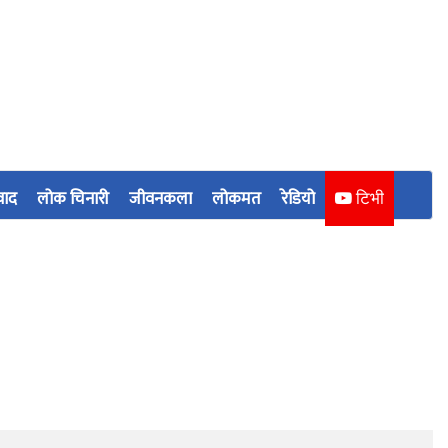
वाद
लोक चिनारी
जीवनकला
लोकमत
रेडियो
टिभी