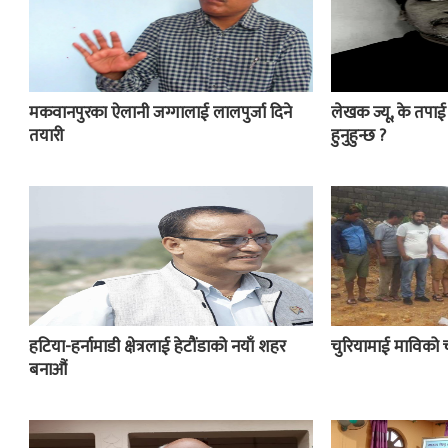
मकवानपुरका ऐलानी जग्गालाई लालपुर्जा दिने
लेखक ज्यू, के तपा
तयारी
हुनुहुन्छ ?
हटिया-हर्नामाडी क्षेत्रलाई हेटौंडाको नयाँ शहर
चुरियामाई माविको 
बनाऔं