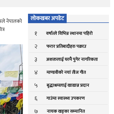
लोकखबर अपडेट
यसले नेपालको
त्र
१
वर्षात्ले विभिन्न स्थानमा पहिरो
२
फरार प्रतिबादीहरु पक्राउ
३
अशक्तलाई घरमै पुगेर नागरिकता
४
माण्डवीको नयां तीज गीत
५
बृद्धाश्रमलाई खाद्यान्न प्रदान
६
गाउंमा स्वास्थ्य उपकरण
७
नायक खड्का सम्मानित