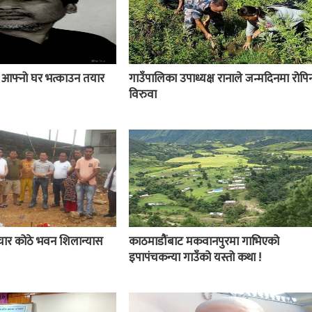
ई आफ्नो घर भत्काउन तयार
गाउँपालिका उपाध्यक्ष रानाले जन्मदिनमा रोपिन
विरुवा
चार कोठे भवन शिलान्यास
काठमाडौंबाट मकवानपुरमा गाभिएको
इपापंचकन्या गाउँको यस्तो कथा !