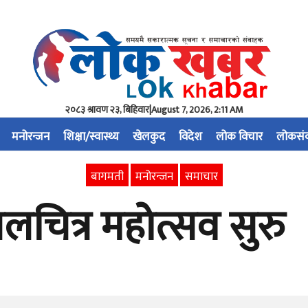
२०८३ श्रावण २३, बिहिवार
|
August 7, 2026, 2:11 AM
मनोरन्जन
शिक्षा/स्वास्थ्य
खेलकुद
विदेश
लोक विचार
लोकसं
बागमती
मनोरन्जन
समाचार
चित्र महोत्सव सुरु