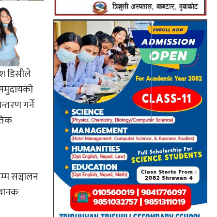
ेश डिसीले
ि समुदायको
न्तरण गर्ने
ृतिक
म्म सञ्चालन
कथानक