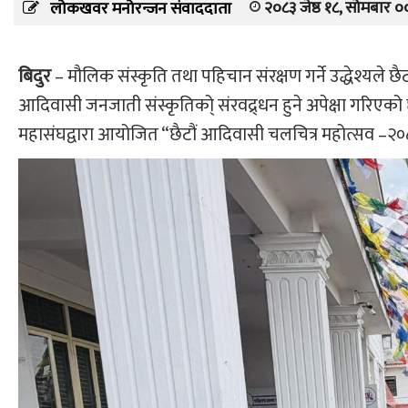
२०८३ जेष्ठ १८, सोमबार ०
लोकखवर मनोरन्जन संवाददाता
बिदुर
– मौलिक संस्कृति तथा पहिचान संरक्षण गर्ने उद्धेश्यल
आदिवासी जनजाती संस्कृतिको् संरवद्र्धन हुने अपेक्षा गरिए
महासंघद्वारा आयोजित “छैटौं आदिवासी चलचित्र महोत्सव –२०८३“