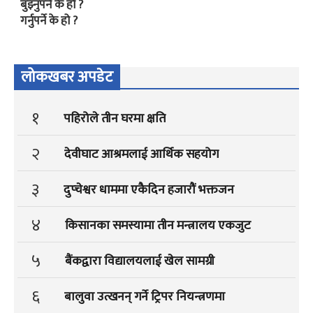
बुझ्नुपर्ने के हो ?
गर्नुपर्ने के हो ?
लोकखबर अपडेट
१
पहिरोले तीन घरमा क्षति
२
देवीघाट आश्रमलाई आर्थिक सहयोग
३
दुप्चेश्वर धाममा एकैदिन हजारौं भक्तजन
४
किसानका समस्यामा तीन मन्त्रालय एकजुट
५
बैंकद्वारा विद्यालयलाई खेल सामग्री
६
बालुवा उत्खनन् गर्ने ट्रिपर नियन्त्रणमा