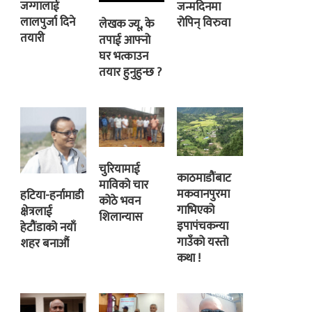
जग्गालाई
जन्मदिनमा
लालपुर्जा दिने
रोपिन् विरुवा
लेखक ज्यू, के
तयारी
तपाई आफ्नो
घर भत्काउन
तयार हुनुहुन्छ ?
चुरियामाई
काठमाडौंबाट
माविको चार
मकवानपुरमा
हटिया-हर्नामाडी
कोठे भवन
गाभिएको
क्षेत्रलाई
शिलान्यास
इपापंचकन्या
हेटौंडाको नयाँ
गाउँको यस्तो
शहर बनाऔं
कथा !