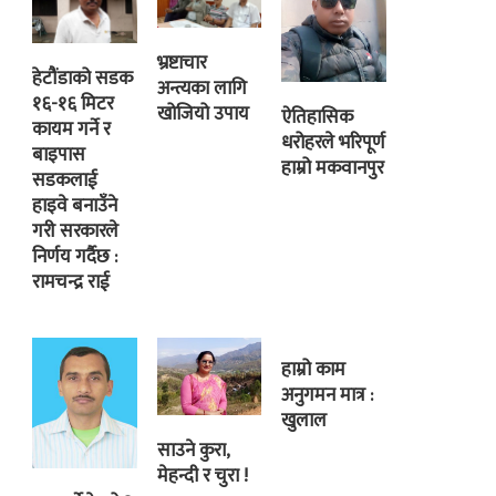
भ्रष्टाचार
हेटौंडाको सडक
अन्त्यका लागि
१६-१६ मिटर
खोजियो उपाय
ऐतिहासिक
कायम गर्ने र
धरोहरले भरिपूर्ण
बाइपास
हाम्रो मकवानपुर
सडकलाई
हाइवे बनाउँने
गरी सरकारले
निर्णय गर्दैछ :
रामचन्द्र राई
हाम्रो काम
अनुगमन मात्र :
खुलाल
साउने कुरा,
मेहन्दी र चुरा !