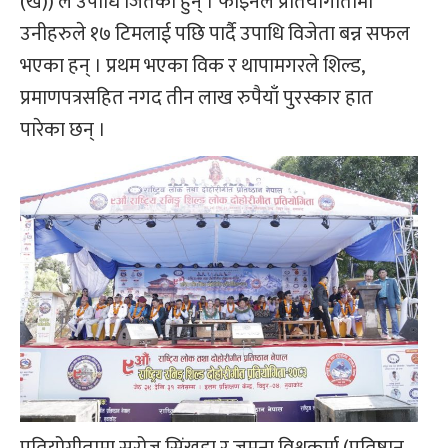
(ख)) ले उपाधि जितेका हुन् । फाइनल प्रतियोगीतामा
उनीहरुले १७ टिमलाई पछि पार्दै उपाधि विजेता बन्न सफल
भएका हन् । प्रथम भएका विक र थापामगरले शिल्ड,
प्रमाणपत्रसहित नगद तीन लाख रुपैयाँ पुरस्कार हात
पारेका छन् ।
प्रतियोगीतामा सरोज सिंखडा र जमुना विश्वकर्मा (प्रतिष्ठान