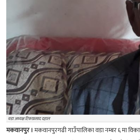
वडा अध्यक्ष टिकाप्रसाद दहाल
मकवानपुर ।
मकवानपुरगढी गाउँपालिका वडा नम्बर ६ मा विकास