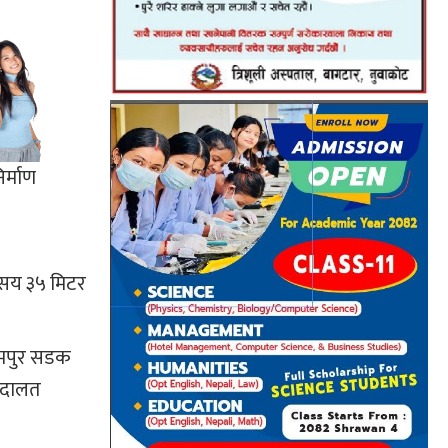
र्माण
 सय ३५ मिटर
सरमपुर सडक
 अदालत