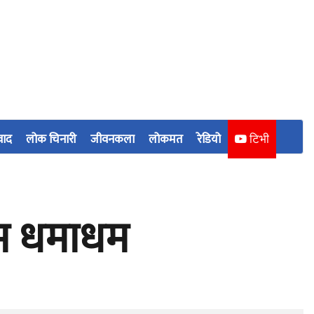
वाद
लोक चिनारी
जीवनकला
लोकमत
रेडियो
टिभी
ाम धमाधम