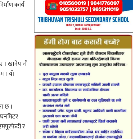
र्माण कार्य
।
ए । खानेपानी
म । यो
ना छ ।
य घनमिटर
सरमपुरफेदी र