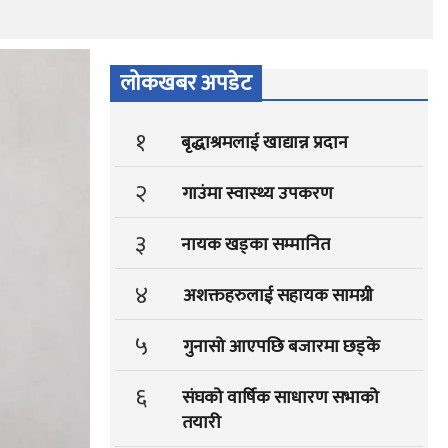
लोकखबर अपडेट
१
बृद्धाश्रमलाई खाद्यान्न प्रदान
२
गाउंमा स्वास्थ्य उपकरण
३
नायक खड्का सम्मानित
४
अशक्तहरुलाई सहायक सामग्री
५
गुनासो आएपछि बजारमा छड्के
६
संघको वार्षिक साधारण सभाको
तयारी