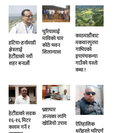
चुरियामाई
काठमाडौंबाट
माविको चार
मकवानपुरमा
हटिया-हर्नामाडी
कोठे भवन
गाभिएको
क्षेत्रलाई
शिलान्यास
इपापंचकन्या
हेटौंडाको नयाँ
गाउँको यस्तो
शहर बनाऔं
कथा !
भ्रष्टाचार
हेटौंडाको सडक
अन्त्यका लागि
१६-१६ मिटर
खोजियो उपाय
ऐतिहासिक
कायम गर्ने र
धरोहरले भरिपूर्ण