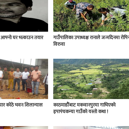
ई आफ्नो घर भत्काउन तयार
गाउँपालिका उपाध्यक्ष रानाले जन्मदिनमा रोपिन
विरुवा
चार कोठे भवन शिलान्यास
काठमाडौंबाट मकवानपुरमा गाभिएको
इपापंचकन्या गाउँको यस्तो कथा !