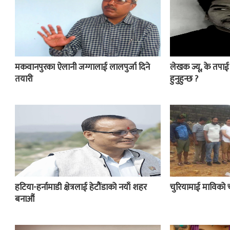
मकवानपुरका ऐलानी जग्गालाई लालपुर्जा दिने
लेखक ज्यू, के तपा
तयारी
हुनुहुन्छ ?
हटिया-हर्नामाडी क्षेत्रलाई हेटौंडाको नयाँ शहर
चुरियामाई माविको 
बनाऔं