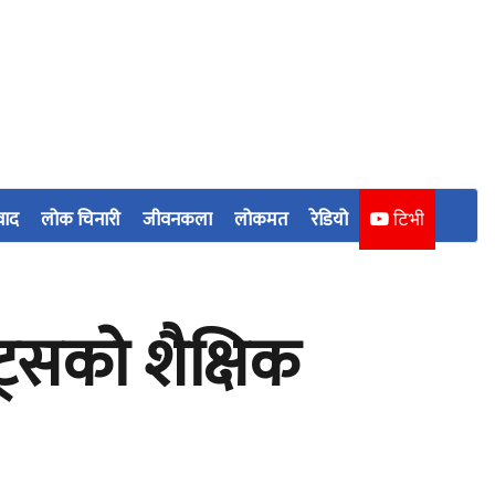
वाद
लोक चिनारी
जीवनकला
लोकमत
रेडियो
टिभी
ट्सको शैक्षिक