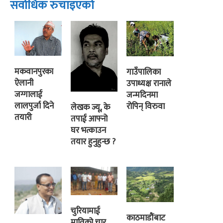
सर्वाधिक रुचाइएको
मकवानपुरका
गाउँपालिका
ऐलानी
उपाध्यक्ष रानाले
जग्गालाई
जन्मदिनमा
लालपुर्जा दिने
रोपिन् विरुवा
लेखक ज्यू, के
तयारी
तपाई आफ्नो
घर भत्काउन
तयार हुनुहुन्छ ?
चुरियामाई
काठमाडौंबाट
माविको चार