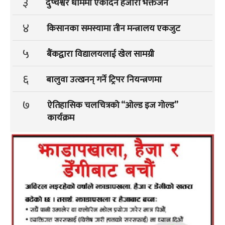
३
दुप्चेश्वर धाममा एकैदिन हजारौं भक्तजन
४
किसानका समस्यामा तीन मन्त्रालय एकजुट
५
बैंकद्वारा विद्यालयलाई खेल सामग्री
६
बालुवा उत्खनन् गर्ने ट्रिपर नियन्त्रणमा
७
ऐतिहासिक चलचित्रको “ओल्ड इज गोल्ड”
कार्यक्रम