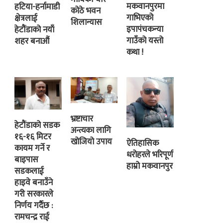
मकवानपुरमा
हटिया-हर्नामाडी
कोठे भवन
गाभिएको
क्षेत्रलाई
शिलान्यास
इपापंचकन्या
हेटौंडाको नयाँ
गाउँको यस्तो
शहर बनाऔं
कथा !
भ्रष्टाचार
हेटौंडाको सडक
अन्त्यका लागि
१६-१६ मिटर
खोजियो उपाय
ऐतिहासिक
कायम गर्ने र
धरोहरले भरिपूर्ण
बाइपास
हाम्रो मकवानपुर
सडकलाई
हाइवे बनाउँने
गरी सरकारले
निर्णय गर्दैछ :
रामचन्द्र राई