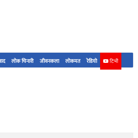
वाद
लोक चिनारी
जीवनकला
लोकमत
रेडियो
टिभी