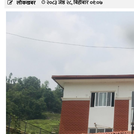
२०८३ जेष्ठ २८, बिहीबार ०१:०७
लोकखबर