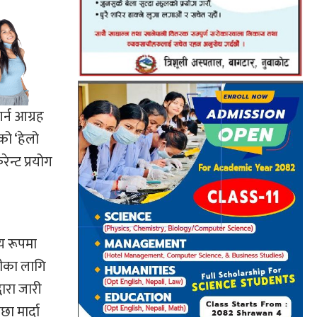
र्न आग्रह
को ‘हेलो
न्ट प्रयोग
िय रूपमा
हीका लागि
ारा जारी
ा मार्दा