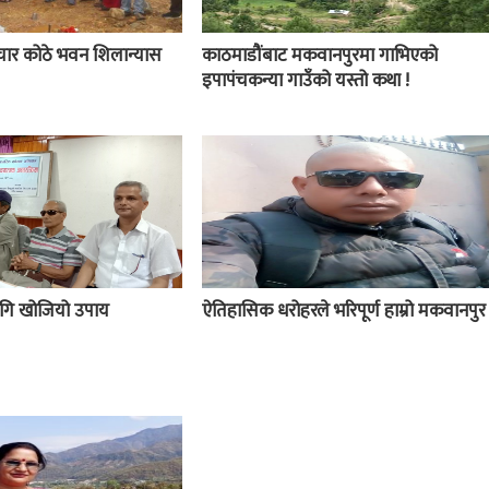
चार कोठे भवन शिलान्यास
काठमाडौंबाट मकवानपुरमा गाभिएको
इपापंचकन्या गाउँको यस्तो कथा !
 लागि खोजियो उपाय
ऐतिहासिक धरोहरले भरिपूर्ण हाम्रो मकवानपुर