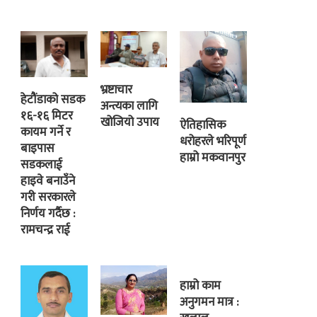
भ्रष्टाचार
हेटौंडाको सडक
अन्त्यका लागि
१६-१६ मिटर
खोजियो उपाय
ऐतिहासिक
कायम गर्ने र
धरोहरले भरिपूर्ण
बाइपास
हाम्रो मकवानपुर
सडकलाई
हाइवे बनाउँने
गरी सरकारले
निर्णय गर्दैछ :
रामचन्द्र राई
हाम्रो काम
अनुगमन मात्र :