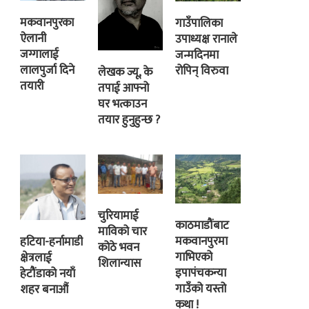
मकवानपुरका
गाउँपालिका
ऐलानी
उपाध्यक्ष रानाले
जग्गालाई
जन्मदिनमा
लालपुर्जा दिने
रोपिन् विरुवा
लेखक ज्यू, के
तयारी
तपाई आफ्नो
घर भत्काउन
तयार हुनुहुन्छ ?
चुरियामाई
काठमाडौंबाट
माविको चार
मकवानपुरमा
हटिया-हर्नामाडी
कोठे भवन
गाभिएको
क्षेत्रलाई
शिलान्यास
इपापंचकन्या
हेटौंडाको नयाँ
गाउँको यस्तो
शहर बनाऔं
कथा !