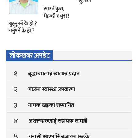
खुलाल
साउने कुरा,
मेहन्दी र चुरा !
बुझ्नुपर्ने के हो ?
गर्नुपर्ने के हो ?
लोकखबर अपडेट
१
बृद्धाश्रमलाई खाद्यान्न प्रदान
२
गाउंमा स्वास्थ्य उपकरण
३
नायक खड्का सम्मानित
४
अशक्तहरुलाई सहायक सामग्री
५
गुनासो आएपछि बजारमा छड्के