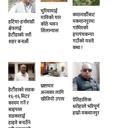
चुरियामाई
काठमाडौंबाट
माविको चार
मकवानपुरमा
हटिया-हर्नामाडी
कोठे भवन
गाभिएको
क्षेत्रलाई
शिलान्यास
इपापंचकन्या
हेटौंडाको नयाँ
गाउँको यस्तो
शहर बनाऔं
कथा !
भ्रष्टाचार
हेटौंडाको सडक
अन्त्यका लागि
१६-१६ मिटर
खोजियो उपाय
ऐतिहासिक
कायम गर्ने र
धरोहरले भरिपूर्ण
बाइपास
हाम्रो मकवानपुर
सडकलाई
हाइवे बनाउँने