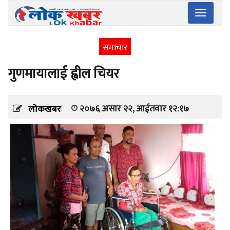
Toggle
navigatio
समाचार
गुणमायालाई ह्वील चियर
२०७६ असार २२, आईतवार १२:१७
लोकखबर