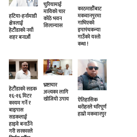
चुरियामाई
काठमाडौंबाट
माविको चार
मकवानपुरमा
हटिया-हर्नामाडी
कोठे भवन
गाभिएको
क्षेत्रलाई
शिलान्यास
इपापंचकन्या
हेटौंडाको नयाँ
गाउँको यस्तो
शहर बनाऔं
कथा !
भ्रष्टाचार
हेटौंडाको सडक
अन्त्यका लागि
१६-१६ मिटर
खोजियो उपाय
ऐतिहासिक
कायम गर्ने र
धरोहरले भरिपूर्ण
बाइपास
हाम्रो मकवानपुर
सडकलाई
हाइवे बनाउँने
गरी सरकारले