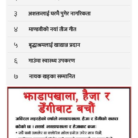
३
अशक्तलाई घरमै पुगेर नागरिकता
४
माण्डवीको नयां तीज गीत
५
बृद्धाश्रमलाई खाद्यान्न प्रदान
६
गाउंमा स्वास्थ्य उपकरण
७
नायक खड्का सम्मानित