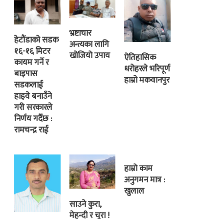
भ्रष्टाचार
हेटौंडाको सडक
अन्त्यका लागि
१६-१६ मिटर
खोजियो उपाय
ऐतिहासिक
कायम गर्ने र
धरोहरले भरिपूर्ण
बाइपास
हाम्रो मकवानपुर
सडकलाई
हाइवे बनाउँने
गरी सरकारले
निर्णय गर्दैछ :
रामचन्द्र राई
हाम्रो काम
अनुगमन मात्र :
खुलाल
साउने कुरा,
मेहन्दी र चुरा !