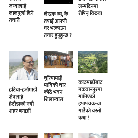
जग्गालाई
जन्मदिनमा
लालपुर्जा दिने
रोपिन् विरुवा
लेखक ज्यू, के
तयारी
तपाई आफ्नो
घर भत्काउन
तयार हुनुहुन्छ ?
चुरियामाई
काठमाडौंबाट
माविको चार
मकवानपुरमा
हटिया-हर्नामाडी
कोठे भवन
गाभिएको
क्षेत्रलाई
शिलान्यास
इपापंचकन्या
हेटौंडाको नयाँ
गाउँको यस्तो
शहर बनाऔं
कथा !