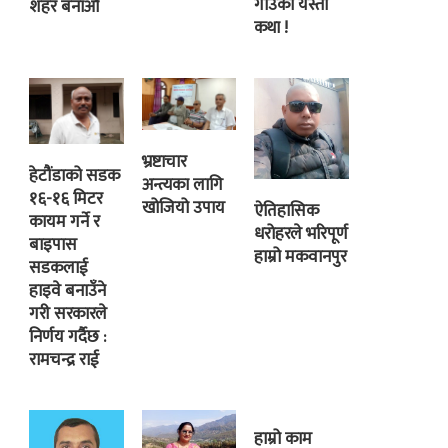
गाउँको यस्तो
शहर बनाऔं
कथा !
भ्रष्टाचार
हेटौंडाको सडक
अन्त्यका लागि
१६-१६ मिटर
खोजियो उपाय
ऐतिहासिक
कायम गर्ने र
धरोहरले भरिपूर्ण
बाइपास
हाम्रो मकवानपुर
सडकलाई
हाइवे बनाउँने
गरी सरकारले
निर्णय गर्दैछ :
रामचन्द्र राई
हाम्रो काम