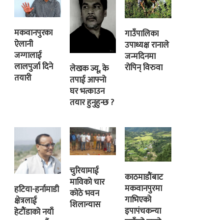
मकवानपुरका
गाउँपालिका
ऐलानी
उपाध्यक्ष रानाले
जग्गालाई
जन्मदिनमा
लालपुर्जा दिने
रोपिन् विरुवा
लेखक ज्यू, के
तयारी
तपाई आफ्नो
घर भत्काउन
तयार हुनुहुन्छ ?
चुरियामाई
काठमाडौंबाट
माविको चार
मकवानपुरमा
हटिया-हर्नामाडी
कोठे भवन
गाभिएको
क्षेत्रलाई
शिलान्यास
इपापंचकन्या
हेटौंडाको नयाँ