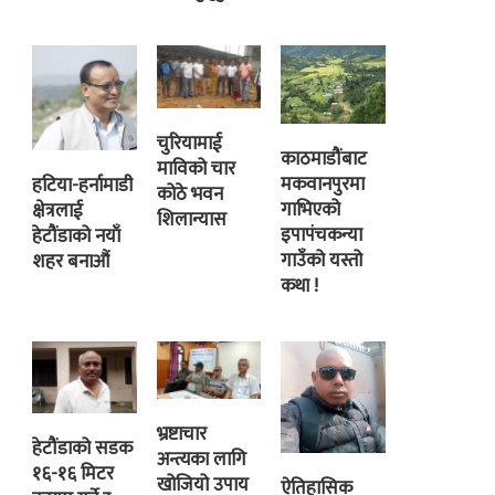
चुरियामाई
काठमाडौंबाट
माविको चार
मकवानपुरमा
हटिया-हर्नामाडी
कोठे भवन
गाभिएको
क्षेत्रलाई
शिलान्यास
इपापंचकन्या
हेटौंडाको नयाँ
गाउँको यस्तो
शहर बनाऔं
कथा !
भ्रष्टाचार
हेटौंडाको सडक
अन्त्यका लागि
१६-१६ मिटर
खोजियो उपाय
ऐतिहासिक