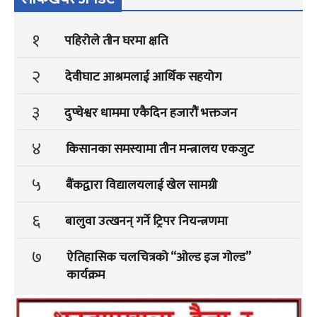
१
पहिरोले तीन घरमा क्षति
२
देवीघाट आश्रमलाई आर्थिक सहयोग
३
दुप्चेश्वर धाममा एकैदिन हजारौं भक्तजन
४
किसानका समस्यामा तीन मन्त्रालय एकजुट
५
बैंकद्वारा विद्यालयलाई खेल सामग्री
६
बालुवा उत्खनन् गर्ने ट्रिपर नियन्त्रणमा
७
ऐतिहासिक चलचित्रको “ओल्ड इज गोल्ड”
कार्यक्रम