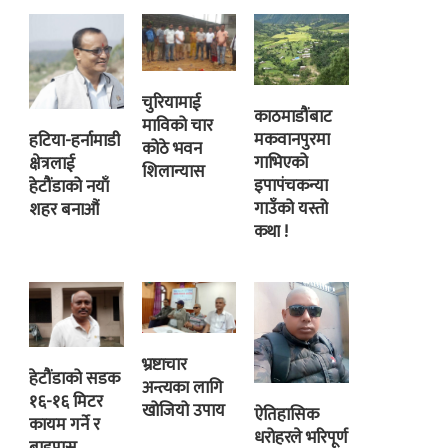
चुरियामाई
काठमाडौंबाट
माविको चार
मकवानपुरमा
हटिया-हर्नामाडी
कोठे भवन
गाभिएको
क्षेत्रलाई
शिलान्यास
इपापंचकन्या
हेटौंडाको नयाँ
गाउँको यस्तो
शहर बनाऔं
कथा !
भ्रष्टाचार
हेटौंडाको सडक
अन्त्यका लागि
१६-१६ मिटर
खोजियो उपाय
ऐतिहासिक
कायम गर्ने र
धरोहरले भरिपूर्ण