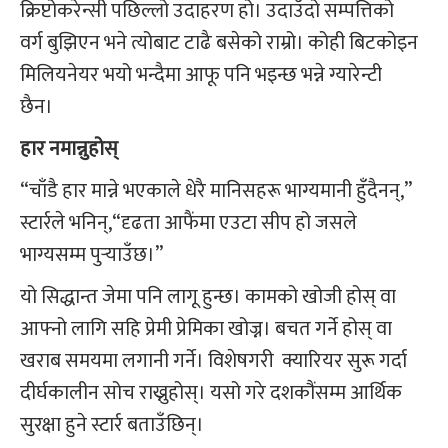
क्रिप्टोकरेन्सी पछिल्लो उदाहरण हो। उदाउँदो सम्पत्तिको
वर्ग बुझिएन भने त्योबाट टाढै बसेको राम्रो। कोही बिटकोइन
मिलियनेयर भयो भन्दैमा आफू पनि भइन्छ भन्ने ग्यारेन्टी
छैन।
हार नमान्नुहोस्
“चाँडै हार मान्ने भएकाले धेरै मानिसहरू भाग्यमानी हुँदैनन्,”
स्टार्रले भनिन्,“दृढता आफैंमा एउटा सीप हो जसले
भाग्यसम्म पुर्‍याउँछ।”
यो सिद्धान्त जेमा पनि लागू हुन्छ। कामको खोजी होस् वा
आफ्नो लागि सहि प्रेमी प्रेमिका खोज्न। बचत गर्ने होस् वा
खराब समयमा लगानी गर्ने। विशेषगरी क्यारियर सुरू गर्दा
दीर्घकालीन सोच राख्नुहोस्। यसो गरे दशकौंसम्म आर्थिक
सुरक्षा हुने स्टार्र बताउँछिन्।