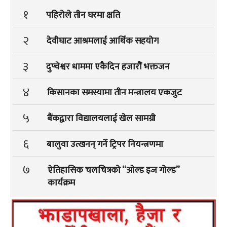
१
पहिरोले तीन घरमा क्षति
२
देवीघाट आश्रमलाई आर्थिक सहयोग
३
दुप्चेश्वर धाममा एकैदिन हजारौं भक्तजन
४
किसानका समस्यामा तीन मन्त्रालय एकजुट
५
बैंकद्वारा विद्यालयलाई खेल सामग्री
६
बालुवा उत्खनन् गर्ने ट्रिपर नियन्त्रणमा
७
ऐतिहासिक चलचित्रको “ओल्ड इज गोल्ड”
कार्यक्रम