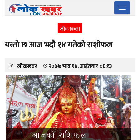
Toggle
navigatio
जीवनकला
यस्तो छ आज भदौ १४ गतेको राशीफल
२०७७ भाद्र १४, आईतवार ०६:१३
लोकखबर