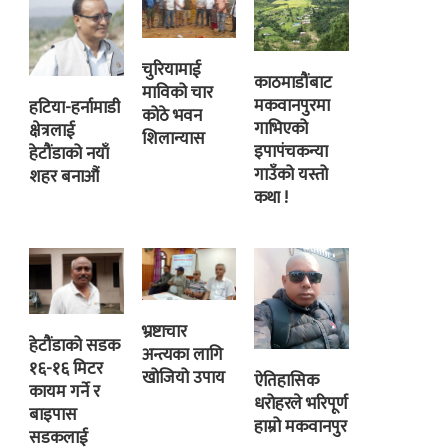
चुरियामाई
काठमाडौंबाट
माविको चार
मकवानपुरमा
हटिया-हर्नामाडी
कोठे भवन
गाभिएको
क्षेत्रलाई
शिलान्यास
इपापंचकन्या
हेटौंडाको नयाँ
गाउँको यस्तो
शहर बनाऔं
कथा !
भ्रष्टाचार
हेटौंडाको सडक
अन्त्यका लागि
१६-१६ मिटर
खोजियो उपाय
ऐतिहासिक
कायम गर्ने र
धरोहरले भरिपूर्ण
बाइपास
हाम्रो मकवानपुर
सडकलाई