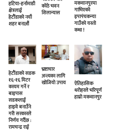
मकवानपुरमा
हटिया-हर्नामाडी
कोठे भवन
गाभिएको
क्षेत्रलाई
शिलान्यास
इपापंचकन्या
हेटौंडाको नयाँ
गाउँको यस्तो
शहर बनाऔं
कथा !
भ्रष्टाचार
हेटौंडाको सडक
अन्त्यका लागि
१६-१६ मिटर
खोजियो उपाय
ऐतिहासिक
कायम गर्ने र
धरोहरले भरिपूर्ण
बाइपास
हाम्रो मकवानपुर
सडकलाई
हाइवे बनाउँने
गरी सरकारले
निर्णय गर्दैछ :
रामचन्द्र राई