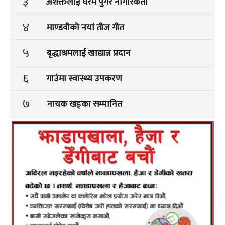
३
अशक्तलाई घरमै पुगेर नागरिकता
४
माण्डवीको नयां तीज गीत
५
बृद्धाश्रमलाई खाद्यान्न प्रदान
६
गाउंमा स्वास्थ्य उपकरण
७
नायक खड्का सम्मानित