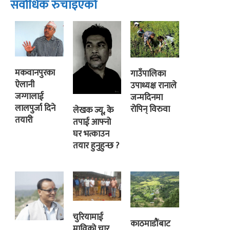
सर्वाधिक रुचाइएको
मकवानपुरका
गाउँपालिका
ऐलानी
उपाध्यक्ष रानाले
जग्गालाई
जन्मदिनमा
लालपुर्जा दिने
रोपिन् विरुवा
लेखक ज्यू, के
तयारी
तपाई आफ्नो
घर भत्काउन
तयार हुनुहुन्छ ?
चुरियामाई
काठमाडौंबाट
माविको चार