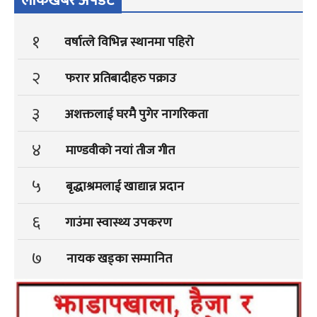
लोकखबर अपडेट
१
वर्षात्ले विभिन्न स्थानमा पहिरो
२
फरार प्रतिबादीहरु पक्राउ
३
अशक्तलाई घरमै पुगेर नागरिकता
४
माण्डवीको नयां तीज गीत
५
बृद्धाश्रमलाई खाद्यान्न प्रदान
६
गाउंमा स्वास्थ्य उपकरण
७
नायक खड्का सम्मानित