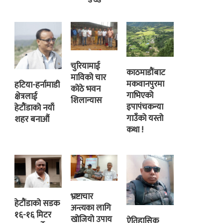
चुरियामाई
काठमाडौंबाट
माविको चार
मकवानपुरमा
हटिया-हर्नामाडी
कोठे भवन
गाभिएको
क्षेत्रलाई
शिलान्यास
इपापंचकन्या
हेटौंडाको नयाँ
गाउँको यस्तो
शहर बनाऔं
कथा !
भ्रष्टाचार
हेटौंडाको सडक
अन्त्यका लागि
१६-१६ मिटर
खोजियो उपाय
ऐतिहासिक