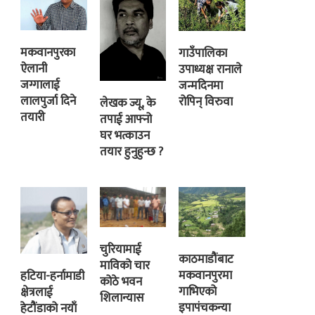
मकवानपुरका
गाउँपालिका
ऐलानी
उपाध्यक्ष रानाले
जग्गालाई
जन्मदिनमा
लालपुर्जा दिने
रोपिन् विरुवा
लेखक ज्यू, के
तयारी
तपाई आफ्नो
घर भत्काउन
तयार हुनुहुन्छ ?
चुरियामाई
काठमाडौंबाट
माविको चार
मकवानपुरमा
हटिया-हर्नामाडी
कोठे भवन
गाभिएको
क्षेत्रलाई
शिलान्यास
इपापंचकन्या
हेटौंडाको नयाँ