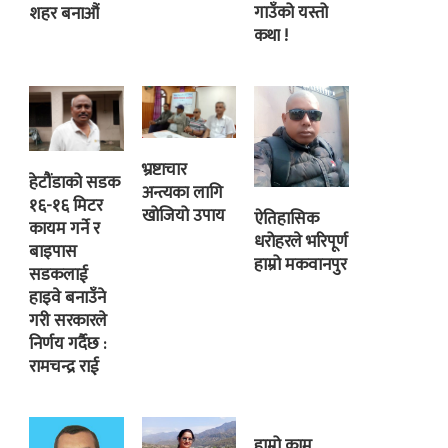
गाउँको यस्तो
शहर बनाऔं
कथा !
भ्रष्टाचार
हेटौंडाको सडक
अन्त्यका लागि
१६-१६ मिटर
खोजियो उपाय
ऐतिहासिक
कायम गर्ने र
धरोहरले भरिपूर्ण
बाइपास
हाम्रो मकवानपुर
सडकलाई
हाइवे बनाउँने
गरी सरकारले
निर्णय गर्दैछ :
रामचन्द्र राई
हाम्रो काम